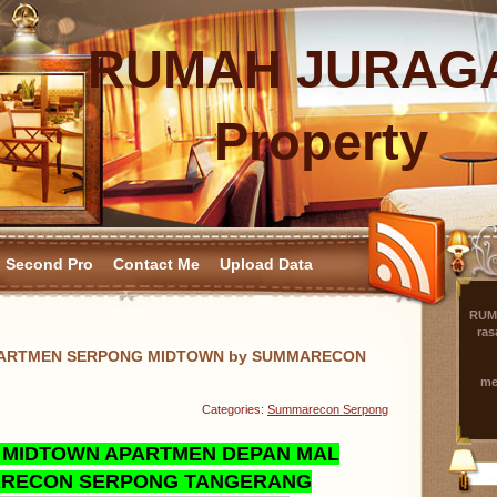
RUMAH JURAG
Property
Second Pro
Contact Me
Upload Data
RUM
ras
PARTMEN SERPONG MIDTOWN by SUMMARECON
me
Categories:
Summarecon Serpong
 MIDTOWN APARTMEN
DEPAN MAL
RECON SERPONG TANGERANG