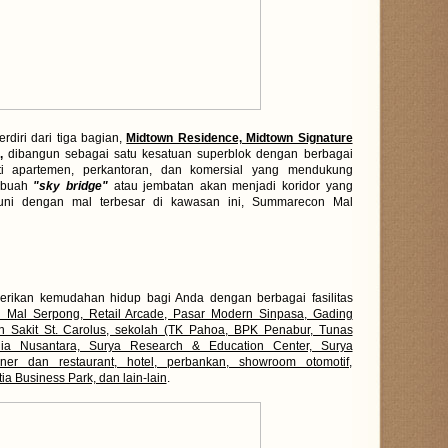
rdiri dari tiga bagian,
Midtown Residence, Midtown Signature
,
dibangun sebagai satu kesatuan superblok dengan berbagai
ti apartemen, perkantoran, dan komersial yang mendukung
Sebuah
"sky bridge"
atau jembatan akan menjadi koridor yang
ni dengan mal terbesar di kawasan ini, Summarecon Mal
ikan kemudahan hidup bagi Anda dengan berbagai fasilitas
Mal Serpong, Retail Arcade, Pasar Modern Sinpasa, Gading
 Sakit St. Carolus, sekolah (TK Pahoa, BPK Penabur, Tunas
dia Nusantara, Surya Research & Education Center, Surya
liner dan restaurant, hotel, perbankan, showroom otomotif,
tia Business Park, dan lain-lain
.