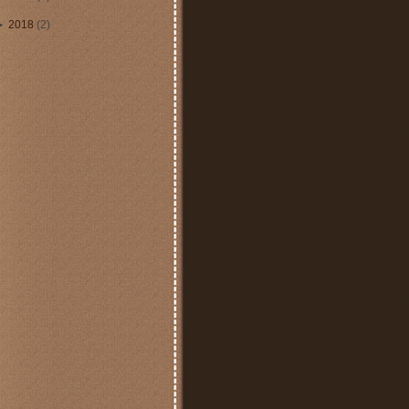
►
2018
(2)