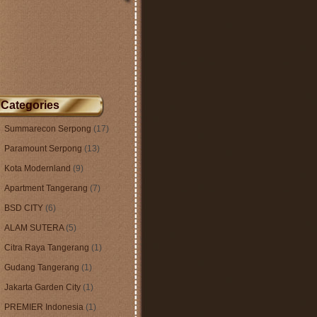
Categories
Summarecon Serpong
(17)
Paramount Serpong
(13)
Kota Modernland
(9)
Apartment Tangerang
(7)
BSD CITY
(6)
ALAM SUTERA
(5)
Citra Raya Tangerang
(1)
Gudang Tangerang
(1)
Jakarta Garden City
(1)
PREMIER Indonesia
(1)