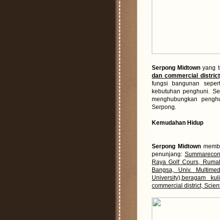
Serpong Midtown
yang te
dan commercial district
fungsi bangunan seper
kebutuhan penghuni. 
menghubungkan penghu
Serpong.
Kemudahan Hidup
Serpong Midtown
member
penunjang:
Summarecon 
Raya Golf Cours, Rumah
Bangsa, Univ. Multime
University),beragam ku
commercial district, Scien