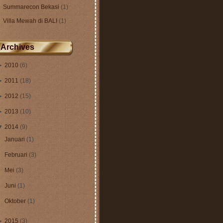
Summarecon Bekasi
(1)
Villa Mewah di BALI
(1)
Archives
►
2010
(6)
►
2011
(18)
►
2012
(15)
►
2013
(10)
▼
2014
(9)
Januari
(1)
Februari
(3)
Mei
(3)
Juni
(1)
Oktober
(1)
►
2015
(3)