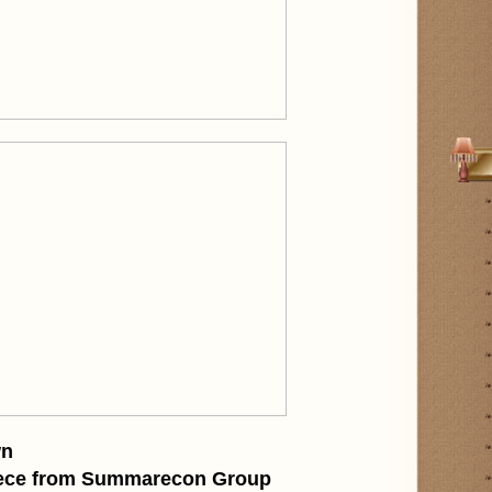
wn
ece from Summarecon Group